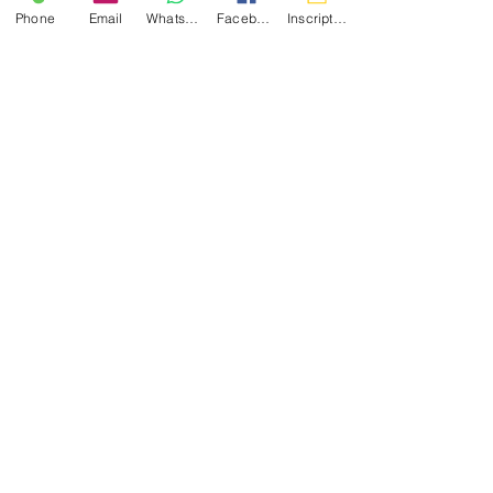
Phone
Email
WhatsApp
Facebook
Inscription
STAGE INTENSIF
Des stages de code en accéléré
sont organisés tout au long de
l'année (5 jours) selon un planning
pré-établi. Renseignez-vous
auprès du secrétariat!
QUALITE CONDUITE
qualiteconduite@gmail.com
72 rue St Lazare