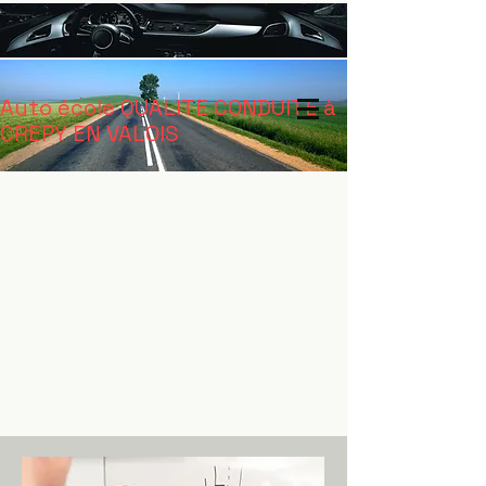
Auto école QUALITE CONDUITE à
CREPY EN VALOIS
L'auto école QUALITE
CONDUITE vous souhaite la
bienvenue!
cliquant ici...