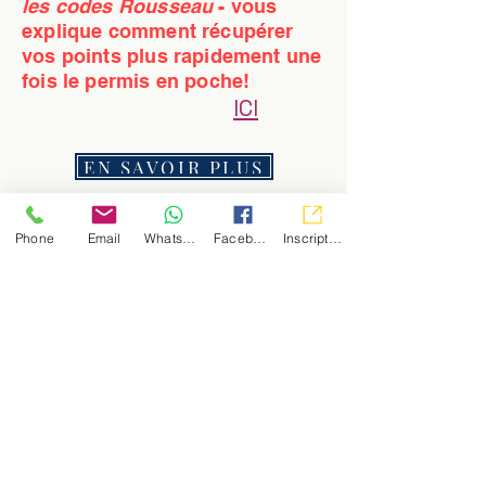
les codes Rousseau
- vous
explique comment récupérer
vos points plus rapidement une
fois le permis en poche!
ICI
EN SAVOIR PLUS
Phone
Email
WhatsApp
Facebook
Inscription
QUALITE CONDUITE
qualiteconduite@gmail.com
72 rue St Lazare
60800 CREPY EN VALOIS
03.65.67.20.23